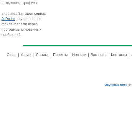
исходящего трафика.
Запущен сервис
17.02.2012
JoDo.im
по управлению
фрилансерами через
программы мгновенных
сообщений.
О нас
|
Услуги
|
Ссылки
|
Проекты
|
Новости
|
Вакансии
|
Контакты
|
Обучение forex
от