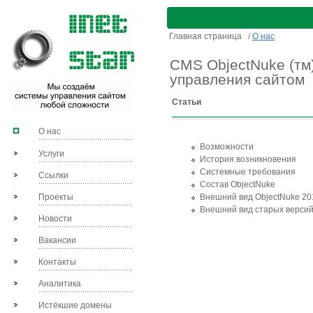
Главная страница
/
О нас
CMS ObjectNuke (тм)
управления сайтом
Статьи
О нас
Возможности
Услуги
История возникновения
Системные требования
Ссылки
Состав ObjectNuke
Проекты
Внешний вид ObjectNuke 2
Внешний вид старых версий
Новости
Вакансии
Контакты
Аналитика
Истёкшие домены