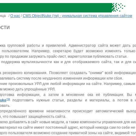
ница
/
О нас
/
CMS ObjectNuke (тм) - уникальная система управления сайтом
сти
жка групповой работы и привилегий. Администратор сайта может дать р
 пользователям. Например, секретарю будет возможно изменять только 
ру по продажам загружать прайс-лист, маркетологам публиковать статьи.
 поддержка мультиязычности как и для отображаемого сайта, так и для 
 резервного копирования. Позволяет создавать "снимки" всей информации
авливать систему после неудачного изменения информации или сбоя.
ение произвольных УРЛ для любой информации на сайте. Например, самым
м можно дать упрощённые УРЛ.
дготовка информации, а затем в мгновение ока её публикация. Вы 
тм
Nuke
подготовить нужные статьи, разделы и материалы, а потом в 
овать.
определённого времени неактивности происходит автоматический выхо
, что повышает защищённость сайта.
егко добавлять в сайт новые модули, а также компоненты управления для них
материал на сайте имеет постоянный адрес, который никогда сам по себе не
дого пользователя возможно создание приватной зоны на сайте, видимой тол