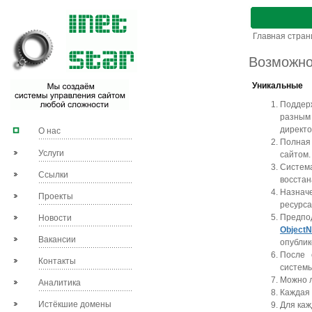
Главная стра
Возможно
Уникальные
Поддер
разным
директо
О нас
Полная
Услуги
сайтом.
Система
Ссылки
восстан
Назнач
Проекты
ресурса
Предпо
Новости
Object
Вакансии
опублик
После 
Контакты
системы
Можно л
Аналитика
Каждая 
Истёкшие домены
Для каж