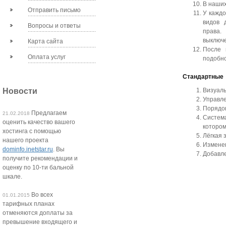
В наших
Отправить письмо
У каждо
видов 
Вопросы и ответы
права.
выключ
Карта сайта
После 
Оплата услуг
подобно
Стандартные
Новости
Визуаль
Управле
Порядок
Предлагаем
21.02.2018
Система
оценить качество вашего
которо
хостинга с помощью
Лёгкая 
нашего проекта
Изменен
dominfo.inetstar.ru
. Вы
Добавле
получите рекомендации и
оценку по 10-ти бальной
шкале.
Во всех
01.01.2015
тарифных планах
отменяются доплаты за
превышение входящего и