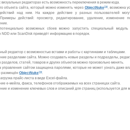
 визуальных редакторах есть возможность переключения в режим кода.
тм
го объекта сайта, который можно изменять через
ObjectNuke
, возможна у
действий над ним. На каждое действие у разных пользователей мог
 Примеры действий: просмотр, редактирование, удаление, изменение по
ение.
потенциально возможных сбоев можно запустить специальный модуль "
 NDD или ScanDisk приведёт информацию в порядок.
ный редактор с возможностью вставки и работы с картинками и таблицами.
ние разделами сайта. Можно создавать новые разделы и подразделы, редак
 разделов, статей, товаров и других объектов можно произвольно менять.
 управления сайтом защищена паролями, которые не может узнать даже вла
тм
м размещён
ObjectNuke
.
загрузка прайс-листа в виде Excel-файла.
ие е-мейла, факса, телефонов отображаемых на всех страницах сайта.
ние и изменение ключевых слов и описаний для страниц (используется для м