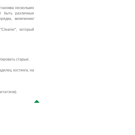
становка нескольких
ут быть различные
рядка, включение/
Cleaner", который
тировать старые.
делец хостинга, на
етатэгов).