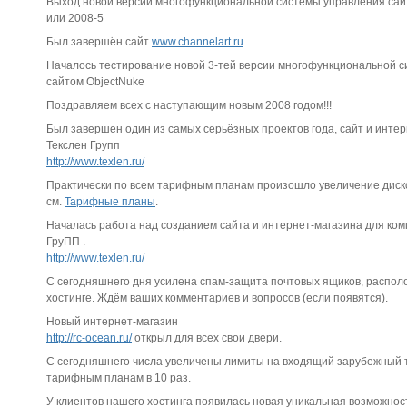
Выход новой версии многофункциональной системы управления са
или 2008-5
Был завершён сайт
www.channelart.ru
Началось тестирование новой 3-тей версии многофункциональной 
сайтом ObjectNuke
Поздравляем всех с наступающим новым 2008 годом!!!
Был завершен один из самых серьёзных проектов года, сайт и интер
Текслен Групп
http://www.texlen.ru/
Практически по всем тарифным планам произошло увеличение диско
см.
Тарифные планы
.
Началась работа над созданием сайта и интернет-магазина для ко
ГруПП .
http://www.texlen.ru/
С сегодняшнего дня усилена спам-защита почтовых ящиков, распо
хостинге. Ждём ваших комментариев и вопросов (если появятся).
Новый интернет-магазин
http://rc-ocean.ru/
открыл для всех свои двери.
С сегодняшнего числа увеличены лимиты на входящий зарубежный 
тарифным планам в 10 раз.
У клиентов нашего хостинга появилась новая уникальная возможност