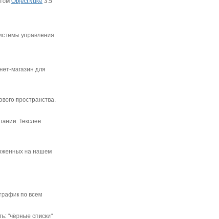
йтом
ObjectNuke
3.5
системы управления
нет-магазин для
вого пространства.
мпании Текслен
ложенных на нашем
трафик по всем
ь: "чёрные списки"