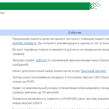
ница
Событие
Предлагаем оценить качество вашего хостинга с помощью нашего п
dominfo.inetstar.ru
. Вы получите рекомендации и оценку по 10-ти бал
Во всех тарифных планах отменяются доплаты за превышение вход
трафика.
Запущен сервис
JoDo.im
по управлению фрилансерами через прогр
сообщений.
Начат дополнителный набор клиентов на услугу
"Быстрый хостинг"
Теперь наши программные продукты и последние версии CMS Objec
только на PHP5
Лимит на максимальный размер отправляемого/принимаемого пись
сервере увеличен до 50 мегабайт.
Появилась возможность заменить (UPGRADE) свою систему управле
новую версию 2008-5