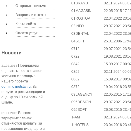
01BRAND
02.11.2024 00:0
Отправить письмо
01MAGASIN
22.05.2015 17:1
Вопросы и ответы
01ROSTOV
22.04.2022 23:5
Карта сайта
02INFO
29.07.2021 23:5
Оплата услуг
03DENTAL
22.04.2022 23:5
04SOFT
25.01.2006 17:4
0712
29.07.2021 23:5
Новости
0722
19.08.2021 23:5
0842
15.09.2017 00:0
Предлагаем
21.02.2018
оценить качество вашего
0852
02.11.2024 00:0
хостинга с помощью
0862
15.09.2017 00:0
нашего проекта
dominfo.inetstar.ru
. Вы
0872
19.04.2018 23:5
получите рекомендации и
095AGENCY
22.05.2015 17:1
оценку по 10-ти бальной
095DESIGN
29.07.2021 23:5
шкале.
095SOFT
26.08.2015 23:4
Во всех
01.01.2015
1-AM
02.11.2024 00:0
тарифных планах
отменяются доплаты за
1-HOTELS
23.04.2016 23:4
превышение входящего и