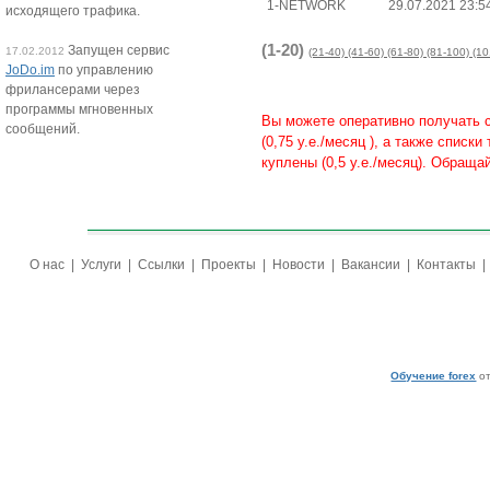
1-NETWORK
29.07.2021 23:5
исходящего трафика.
(1-20)
Запущен сервис
17.02.2012
(21-40)
(41-60)
(61-80)
(81-100)
(10
JoDo.im
по управлению
фрилансерами через
программы мгновенных
Вы можете оперативно получать 
сообщений.
(0,75 у.е./месяц ), а также списк
куплены (0,5 у.е./месяц). Обраща
О нас
|
Услуги
|
Ссылки
|
Проекты
|
Новости
|
Вакансии
|
Контакты
Обучение forex
от