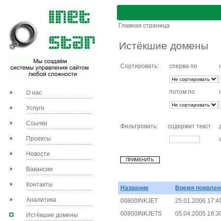
Главная страница
Истёкшие домены
Сортировать:
сперва по
потом по
О нас
Услуги
Ссылки
Фильтровать:
содержит текст
Проекты
Новости
Вакансии
Контакты
Название
Время появлен
Аналитика
00800INKJET
25.01.2006 17:4
00800INKJETS
05.04.2005 18:3
Истёкшие домены