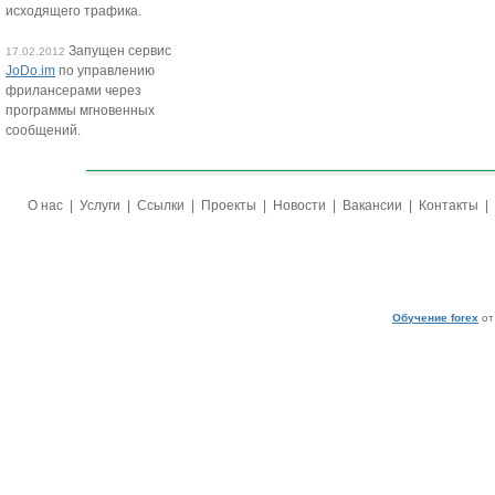
исходящего трафика.
Запущен сервис
17.02.2012
JoDo.im
по управлению
фрилансерами через
программы мгновенных
сообщений.
О нас
|
Услуги
|
Ссылки
|
Проекты
|
Новости
|
Вакансии
|
Контакты
|
Обучение forex
от