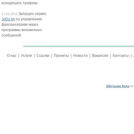
исходящего трафика.
Запущен сервис
17.02.2012
JoDo.im
по управлению
фрилансерами через
программы мгновенных
сообщений.
О нас
|
Услуги
|
Ссылки
|
Проекты
|
Новости
|
Вакансии
|
Контакты
|
Обучение forex
от