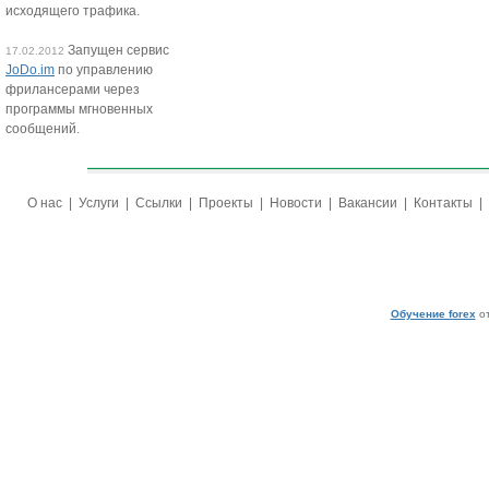
исходящего трафика.
Запущен сервис
17.02.2012
JoDo.im
по управлению
фрилансерами через
программы мгновенных
сообщений.
О нас
|
Услуги
|
Ссылки
|
Проекты
|
Новости
|
Вакансии
|
Контакты
|
Обучение forex
от