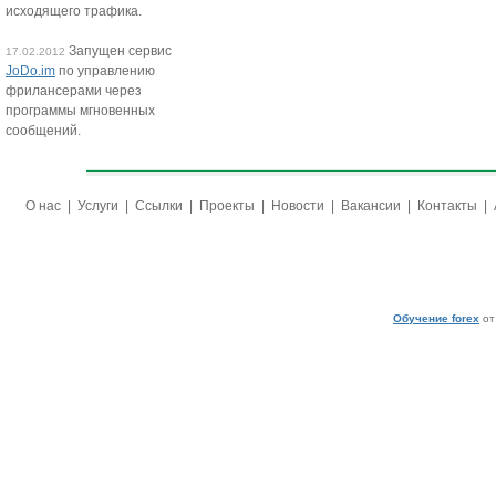
исходящего трафика.
Запущен сервис
17.02.2012
JoDo.im
по управлению
фрилансерами через
программы мгновенных
сообщений.
О нас
|
Услуги
|
Ссылки
|
Проекты
|
Новости
|
Вакансии
|
Контакты
|
Обучение forex
от