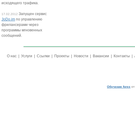
исходящего трафика.
Запущен сервис
17.02.2012
JoDo.im
по управлению
фрилансерами через
программы мгновенных
сообщений.
О нас
|
Услуги
|
Ссылки
|
Проекты
|
Новости
|
Вакансии
|
Контакты
|
Обучение forex
от