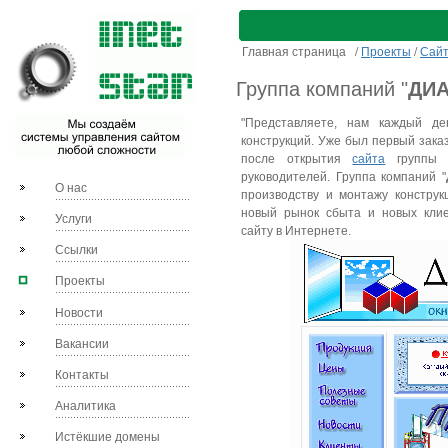
Главная страница
/
Проекты
/
Сай
Группа компаний "
ДИ
"Представляете, нам каждый д
конструкций. Уже был первый заказ
после открытия
сайта
группы 
руководителей. Группа компаний "
О нас
производству и монтажу конструк
новый рынок сбыта и новых клие
Услуги
сайту в Интернете.
Ссылки
Проекты
Новости
Вакансии
Контакты
Аналитика
Истёкшие домены