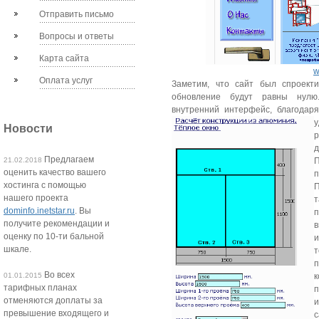
Отправить письмо
Вопросы и ответы
Карта сайта
w
Оплата услуг
Заметим, что сайт был спроект
обновление будут равны нулю
внутренний интерфейс, благодаря
у
Новости
р
д
Предлагаем
21.02.2018
оценить качество вашего
п
хостинга с помощью
П
нашего проекта
т
dominfo.inetstar.ru
. Вы
получите рекомендации и
в
оценку по 10-ти бальной
и
шкале.
Во всех
к
01.01.2015
тарифных планах
отменяются доплаты за
и
превышение входящего и
с