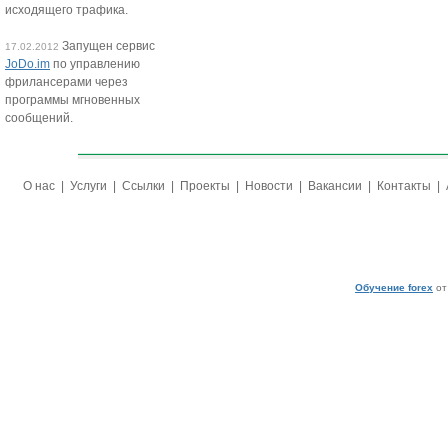
исходящего трафика.
Запущен сервис
17.02.2012
JoDo.im
по управлению
фрилансерами через
программы мгновенных
сообщений.
О нас
|
Услуги
|
Ссылки
|
Проекты
|
Новости
|
Вакансии
|
Контакты
|
Обучение forex
от