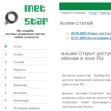
Главная страница
/
О нас
/
Пресса 
Копии статей
30.04.2003
Открыт доступ 
11.07.2003
Исследование к
О нас
Открыт досту
30.04.2003
Услуги
именам в зоне RU.
Ссылки
Проекты
Интернет-агентство "InetStar.
Новости
доступа внутренней корпоратив
имён в зоне RU.
Вакансии
Контакты
Данная система позволяет вы
владелец забыл или не захотел о
Аналитика
позволяют также производить
пространства Рунета.
Истёкшие домены